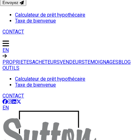
Envoyez
OUTILS
Calculateur de prêt hypothécaire
Taxe de bienvenue
CONTACT
EN
PROPRIETES
ACHETEURS
VENDEURS
TEMOIGNAGES
BLOG
OUTILS
Calculateur de prêt hypothécaire
Taxe de bienvenue
CONTACT
EN