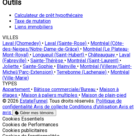
Outils
Calculateur de prêt hypothécaire
Taxe de mutation
Liens immobiliers
VILLES
Laval (Chomedey)
•
Laval (Sainte-Rose)
•
Montréal (Côte-
des-Neiges/Notre-Dame-de-Grâce)
•
Montréal (Le Plateau-
Mont-Royal)
•
Longueuil (Saint-Hubert)
•
Châteauguay
•
Laval
(Fabreville)
•
Sainte-Thérèse
•
Montréal (Saint-Laurent)
•
Joliette
•
Sainte-Sophie
•
Blainville
•
Montréal (Villeray/Saint-
Michel/Parc-Extension)
•
Terrebonne (Lachenaie)
•
Montréal
(Ville-Marie)
TYPES
Appartement
•
Bâtisse commerciale/Bureau
•
Maison à
étages
•
Maison à paliers multiples
•
Maison de plain-pied
© 2026
EstateFunnel
. Tous droits réservés.
Politique de
confidentialité
Avis de collecte
Conditions d’utilisation
Avis et
avis
Gérer mes témoins
Activer
Cookies Essentiels
Activer
Cookies de Performances
Activer
Cookies publicitaires
Activer