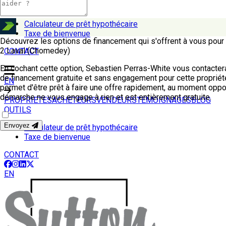
OUTILS
Calculateur de prêt hypothécaire
Taxe de bienvenue
Découvrez les options de financement qui s'offrent à vous pou
2 Laval (Chomedey)
CONTACT
En cochant cette option, Sebastien Perras-White vous contacter
de financement gratuite et sans engagement pour cette propriété
EN
permet d'être prêt à faire une offre rapidement, au moment oppo
démarche ne vous engage à rien et est entièrement gratuite.
PROPRIETES
ACHETEURS
VENDEURS
TEMOIGNAGES
BLOG
OUTILS
Envoyez
Calculateur de prêt hypothécaire
Taxe de bienvenue
CONTACT
EN