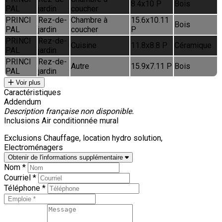
8.4x10 P
Bois
PAL
jardin
coucher
PRINCI
Rez-de-
Chambre à
15.6x10.11
Bois
PAL
jardin
coucher
P
PRINCI
Rez-de-
Cuisine
11.8x8.8 P
Céramique
PAL
jardin
PRINCI
Rez-de-
Autre
15.9x7.11 P
Bois
PAL
jardin
Voir plus
Caractéristiques
Addendum
Description française non disponible.
Inclusions
Air conditionnée mural
Exclusions
Chauffage, location hydro solution,
Electroménagers
Obtenir de l'informations supplémentaire
Nom *
Courriel *
Téléphone *