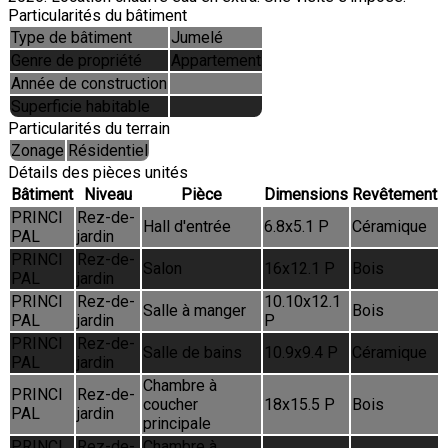
Particularités du bâtiment
Type de bâtiment
Jumelé
Genre de propriété
Appartement
Année de construction
Superficie habitable
Particularités du terrain
Zonage
Résidentiel
Détails des pièces unités
Bâtiment
Niveau
Pièce
Dimensions
Revêtement
PRINCI
Rez-de-
Hall d'entrée
6.8x5.1 P
Céramique
PAL
jardin
PRINCI
Rez-de-
Salon
16x12.1 P
Bois
PAL
jardin
PRINCI
Rez-de-
10.10x12.1
Salle à manger
Bois
PAL
jardin
P
PRINCI
Rez-de-
Salle de bains
10.9x9.4 P
Céramique
PAL
jardin
Chambre à
PRINCI
Rez-de-
coucher
18x15.5 P
Bois
PAL
jardin
principale
PRINCI
Rez-de-
Chambre à