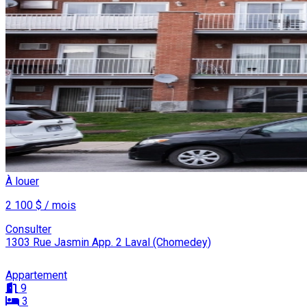
À louer
2 100 $ / mois
Consulter
1303 Rue Jasmin App. 2 Laval (Chomedey)
Appartement
9
3