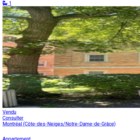
1
Vendu
Consulter
Montréal (Côte-des-Neiges/Notre-Dame-de-Grâce)
Appartement