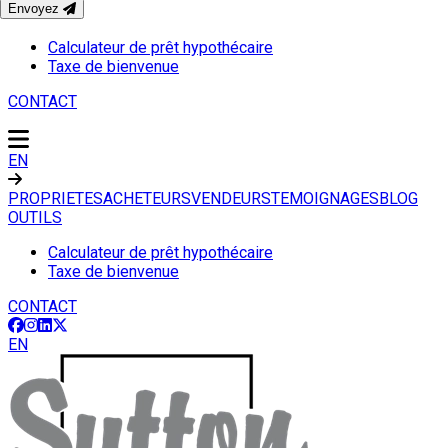
Envoyez
OUTILS
Calculateur de prêt hypothécaire
Taxe de bienvenue
CONTACT
EN
PROPRIETES
ACHETEURS
VENDEURS
TEMOIGNAGES
BLOG
OUTILS
Calculateur de prêt hypothécaire
Taxe de bienvenue
CONTACT
EN