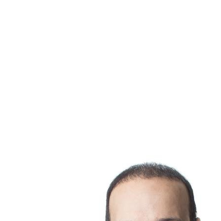
pas nécessaires.
✅
Marché très compétitif
: Dans certains cas où le marché
immobilier est très favorable aux acheteurs, un vendeur peut
offrir de payer l’inspection pour attirer plus d’acheteurs. Ce
qui n'est pas le cas actuellement dans le marché immobilier
de la province du Québec
L'inspection résidentielle est donc un outil indispensable
pour tout futur propriétaire. En investissant dans ce
processus, vous protégez non seulement votre
investissement financier, mais vous vous assurez aussi que
votre nouvelle maison sera un foyer sûr et confortable pour
vous et votre famille. N'oubliez jamais qu'une bonne
inspection peut vous économiser beaucoup de stress et
d'argent à long terme!