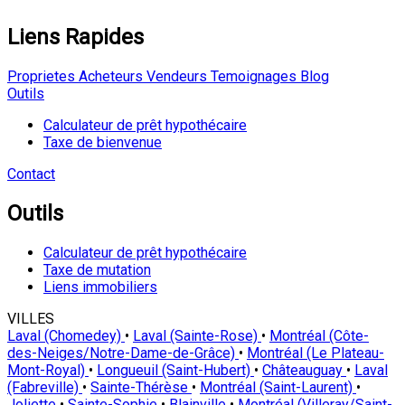
Liens Rapides
Proprietes
Acheteurs
Vendeurs
Temoignages
Blog
Outils
Calculateur de prêt hypothécaire
Taxe de bienvenue
Contact
Outils
Calculateur de prêt hypothécaire
Taxe de mutation
Liens immobiliers
VILLES
Laval (Chomedey)
•
Laval (Sainte-Rose)
•
Montréal (Côte-
des-Neiges/Notre-Dame-de-Grâce)
•
Montréal (Le Plateau-
Mont-Royal)
•
Longueuil (Saint-Hubert)
•
Châteauguay
•
Laval
(Fabreville)
•
Sainte-Thérèse
•
Montréal (Saint-Laurent)
•
Joliette
•
Sainte-Sophie
•
Blainville
•
Montréal (Villeray/Saint-