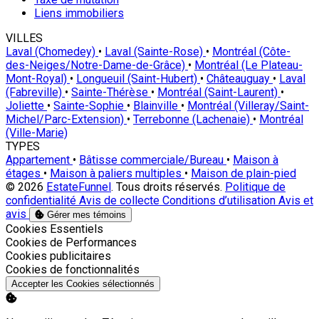
Liens immobiliers
VILLES
Laval (Chomedey)
•
Laval (Sainte-Rose)
•
Montréal (Côte-
des-Neiges/Notre-Dame-de-Grâce)
•
Montréal (Le Plateau-
Mont-Royal)
•
Longueuil (Saint-Hubert)
•
Châteauguay
•
Laval
(Fabreville)
•
Sainte-Thérèse
•
Montréal (Saint-Laurent)
•
Joliette
•
Sainte-Sophie
•
Blainville
•
Montréal (Villeray/Saint-
Michel/Parc-Extension)
•
Terrebonne (Lachenaie)
•
Montréal
(Ville-Marie)
TYPES
Appartement
•
Bâtisse commerciale/Bureau
•
Maison à
étages
•
Maison à paliers multiples
•
Maison de plain-pied
© 2026
EstateFunnel
. Tous droits réservés.
Politique de
confidentialité
Avis de collecte
Conditions d’utilisation
Avis et
avis
Gérer mes témoins
Activer
Cookies Essentiels
Activer
Cookies de Performances
Activer
Cookies publicitaires
Activer
Cookies de fonctionnalités
Accepter les Cookies sélectionnés