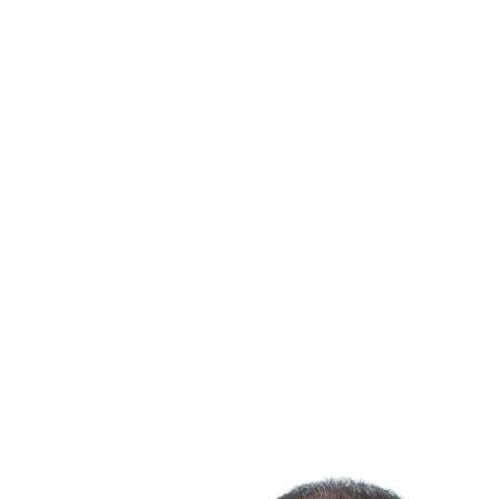
Nous comprenons que chaque client a des besoins
uniques. C'est pourquoi nous proposons un suivi
personnalisé pour que votre projet immobilier se
déroule sans stress et avec succès.
En route pour vos projets
immobiliers de 2025
À ceux qui songent à investir dans une nouvelle maison, à
vendre leur bien actuel, ou simplement à explorer leurs
possibilités, nous sommes ici pour vous guider à chaque
étape. Porteurs des mêmes valeurs d'excellence et de
professionnalisme qui ont façonné notre réputation, nous
avons hâte de vous apporter notre soutien dans tous vos
projets pour l'année 2025.
Encore une fois, bonne année 2025 ! Puissions-nous réaliser
ensemble des transactions fructueuses et mêler succès et
satisfaction tout au long de l'année.