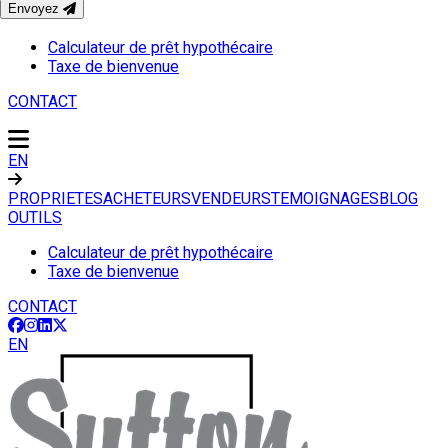
Envoyez
OUTILS
Calculateur de prêt hypothécaire
Taxe de bienvenue
CONTACT
EN
PROPRIETES
ACHETEURS
VENDEURS
TEMOIGNAGES
BLOG
OUTILS
Calculateur de prêt hypothécaire
Taxe de bienvenue
CONTACT
EN