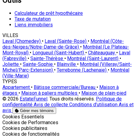
Outils
Calculateur de prêt hypothécaire
Taxe de mutation
Liens immobiliers
VILLES
Laval (Chomedey)
•
Laval (Sainte-Rose)
•
Montréal (Côte-
des-Neiges/Notre-Dame-de-Grâce)
•
Montréal (Le Plateau-
Mont-Royal)
•
Longueuil (Saint-Hubert)
•
Châteauguay
•
Laval
(Fabreville)
•
Sainte-Thérèse
•
Montréal (Saint-Laurent)
•
Joliette
•
Sainte-Sophie
•
Blainville
•
Montréal (Villeray/Saint-
Michel/Parc-Extension)
•
Terrebonne (Lachenaie)
•
Montréal
(Ville-Marie)
TYPES
Appartement
•
Bâtisse commerciale/Bureau
•
Maison à
étages
•
Maison à paliers multiples
•
Maison de plain-pied
© 2026
EstateFunnel
. Tous droits réservés.
Politique de
confidentialité
Avis de collecte
Conditions d’utilisation
Avis et
avis
Gérer mes témoins
Activer
Cookies Essentiels
Activer
Cookies de Performances
Activer
Cookies publicitaires
Activer
Cookies de fonctionnalités