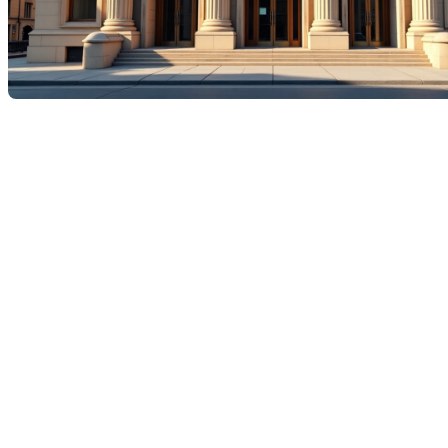
La Banque du Canada joue un rôle crucial dans l'économie du
pays, influençant divers secteurs, y compris le marché
immobilier. Dans cet article, nous explorerons ce qu'est la
Banque du Canada, son rôle fondamental et comment elle
impacte le marché immobilier.
Qu'est-ce que la Banque du
Canada?
La Banque du Canada est la banque centrale du pays, créée
en 1934 pour promouvoir le bien-être économique et financier
des Canadiens. Elle est indépendante du gouvernement, bien
que ses actions soient coordonnées avec les politiques
économiques générales. Le mandat principal de la Banque
est de maintenir la stabilité des prix, de favoriser une faible