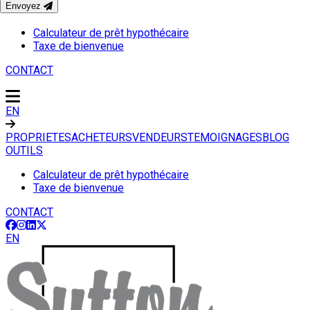
Envoyez
OUTILS
Calculateur de prêt hypothécaire
Taxe de bienvenue
CONTACT
EN
PROPRIETES
ACHETEURS
VENDEURS
TEMOIGNAGES
BLOG
OUTILS
Calculateur de prêt hypothécaire
Taxe de bienvenue
CONTACT
EN