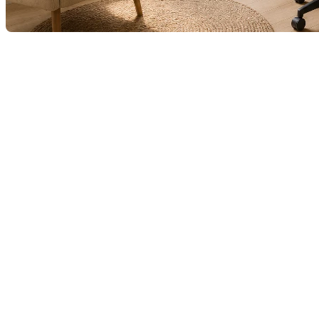
Depuis quelques années, le télétravail a transformé nos
habitudes de vie et nos besoins en matière d’habitation.
Aujourd’hui, un bureau à domicile bien aménagé n’est plus
seulement un espace pratique : il est devenu un véritable
argument de vente pour de nombreux acheteurs.
Que vous travailliez de la maison à temps plein ou
occasionnellement, un espace de travail fonctionnel et
esthétique peut améliorer votre qualité de vie tout en
augmentant l’attrait de votre propriété.
Un espace qui répond aux
nouvelles réalités
De plus en plus d’acheteurs recherchent une pièce ou un coin
dédié au travail à domicile. Un bureau bien conçu permet de
concilier productivité, confort et équilibre entre vie
professionnelle et personnelle.