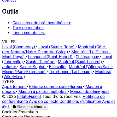
Contact
Outils
Calculateur de prêt hypothécaire
Taxe de mutation
Liens immobiliers
VILLES
Laval (Chomedey)
•
Laval (Sainte-Rose)
•
Montréal (Côte-
des-Neiges/Notre-Dame-de-Grâce)
•
Montréal (Le Plateau-
Mont-Royal)
•
Longueuil (Saint-Hubert)
•
Châteauguay
•
Laval
(Fabreville)
•
Sainte-Thérèse
•
Montréal (Saint-Laurent)
•
Joliette
•
Sainte-Sophie
•
Blainville
•
Montréal (Villeray/Saint-
Michel/Parc-Extension)
•
Terrebonne (Lachenaie)
•
Montréal
(Ville-Marie)
TYPES
Appartement
•
Bâtisse commerciale/Bureau
•
Maison à
étages
•
Maison à paliers multiples
•
Maison de plain-pied
© 2026
EstateFunnel
. Tous droits réservés.
Politique de
confidentialité
Avis de collecte
Conditions d’utilisation
Avis et
avis
Gérer mes témoins
Activer
Cookies Essentiels
Activer
Cookies de Performances