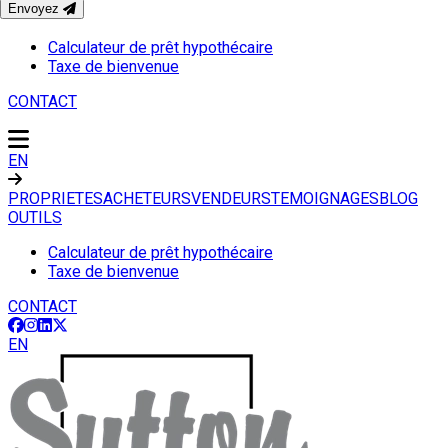
Envoyez
OUTILS
Calculateur de prêt hypothécaire
Taxe de bienvenue
CONTACT
EN
PROPRIETES
ACHETEURS
VENDEURS
TEMOIGNAGES
BLOG
OUTILS
Calculateur de prêt hypothécaire
Taxe de bienvenue
CONTACT
EN