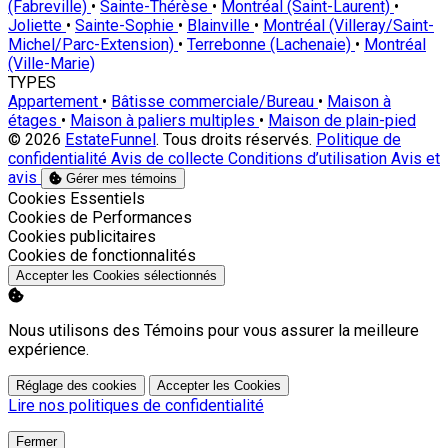
(Fabreville)
•
Sainte-Thérèse
•
Montréal (Saint-Laurent)
•
Joliette
•
Sainte-Sophie
•
Blainville
•
Montréal (Villeray/Saint-
Michel/Parc-Extension)
•
Terrebonne (Lachenaie)
•
Montréal
(Ville-Marie)
TYPES
Appartement
•
Bâtisse commerciale/Bureau
•
Maison à
étages
•
Maison à paliers multiples
•
Maison de plain-pied
© 2026
EstateFunnel
. Tous droits réservés.
Politique de
confidentialité
Avis de collecte
Conditions d’utilisation
Avis et
avis
Gérer mes témoins
Activer
Cookies Essentiels
Activer
Cookies de Performances
Activer
Cookies publicitaires
Activer
Cookies de fonctionnalités
Accepter les Cookies sélectionnés
Nous utilisons des Témoins pour vous assurer la meilleure
expérience.
Réglage des cookies
Accepter les Cookies
Lire nos politiques de confidentialité
Fermer