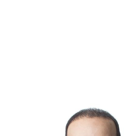
pourrait entraîner.
En conclusion
Le projet de TGV reliant Québec à Toronto pourrait
transformer le paysage immobilier canadien de manière
substantielle. Si les bénéfices potentiels en termes de
valorisation des maisons sont nombreux, les acheteurs et
investisseurs doivent demeurer prudents et bien informés. En
considérant soigneusement la dynamique du marché et en
surveillant les développements du projet, ils peuvent se
positionner avantageusement pour tirer parti de cette
opportunité prometteuse.