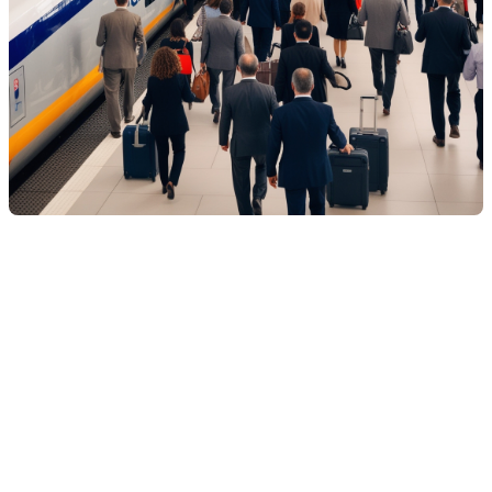
L'effet sur les prix de
l'immobilier
L'impact potentiel d'un TGV sur les prix de l'immobilier
pourrait se manifester de plusieurs manières. Toutefois, cet
impact dépendra de divers facteurs, notamment la proximité
des voies, le type de quartier et l'évolution du marché dans
chaque région concernée.
Augmentation des prix près des gares :
Les propriétés