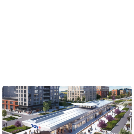
situées à proximité des gares TGV pourraient voir leur
valeur augmenter en raison de l'attractivité accrue et de
la commodité de transport améliorée.
Répartition inégale :
L'augmentation des prix ne sera
probablement pas uniforme. Certaines zones pourraient
bénéficier davantage que d'autres, en fonction de leur
accessibilité, de l'offre de logements, et du dynamisme
économique préexistant.
Possibilité de gentrification :
Avec l'attraction
grandissante des zones proches de gares, un
processus de gentrification pourrait se mettre en place,
affectant les populations locales actuelles.