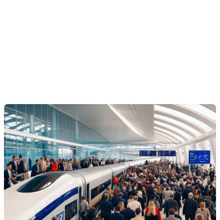
loisirs plus commodes.
Accessibilité augmentée :
Les villes et petites localités
le long du trajet pourraient bénéficier d'une visibilité et
d'une accessibilité accrues, attirant ainsi de nouveaux
résidents.
Amélioration des infrastructures :
Le développement
des infrastructures associées au TGV, comme les gares
modernisées et améliorées, pourrait aussi contribuer à
l'attrait des quartiers environnants.