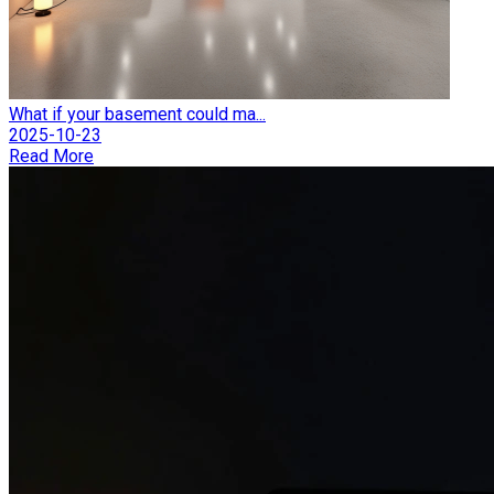
What if your basement could ma...
2025-10-23
Read More