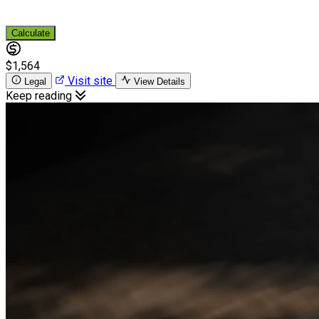
Calculate
$1,564
Visit site
Legal
View Details
Keep reading