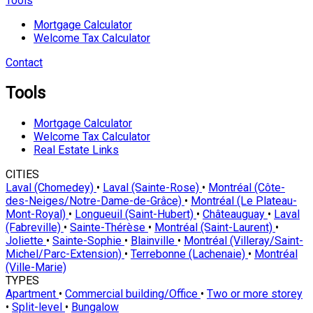
Tools
Mortgage Calculator
Welcome Tax Calculator
Contact
Tools
Mortgage Calculator
Welcome Tax Calculator
Real Estate Links
CITIES
Laval (Chomedey)
•
Laval (Sainte-Rose)
•
Montréal (Côte-
des-Neiges/Notre-Dame-de-Grâce)
•
Montréal (Le Plateau-
Mont-Royal)
•
Longueuil (Saint-Hubert)
•
Châteauguay
•
Laval
(Fabreville)
•
Sainte-Thérèse
•
Montréal (Saint-Laurent)
•
Joliette
•
Sainte-Sophie
•
Blainville
•
Montréal (Villeray/Saint-
Michel/Parc-Extension)
•
Terrebonne (Lachenaie)
•
Montréal
(Ville-Marie)
TYPES
Apartment
•
Commercial building/Office
•
Two or more storey
•
Split-level
•
Bungalow