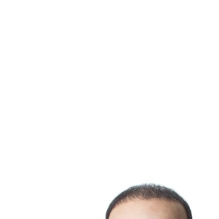
4. Un jardin impeccable
Si vous avez un terrain, la première impression se joue
souvent dès l’arrivée devant la maison.
Inspection « mines antipersonnel » :
rien ne refroidit
plus un acheteur que de marcher dans un cadeau laissé
par votre chien pendant qu'il admire la cour arrière.
Soyez rigoureux sur le ramassage quotidien.
Conclusion
Vendre avec des animaux demande un peu d'organisation,
mais c'est tout à fait réalisable. En effaçant subtilement les
traces de leur passage, vous permettez aux acheteurs de se
concentrer sur l'essentiel : le potentiel de votre demeure.