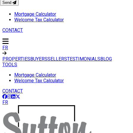
Send
TOOLS
Mortgage Calculator
Welcome Tax Calculator
CONTACT
FR
PROPERTIES
BUYERS
SELLERS
TESTIMONIALS
BLOG
TOOLS
Mortgage Calculator
Welcome Tax Calculator
CONTACT
FR