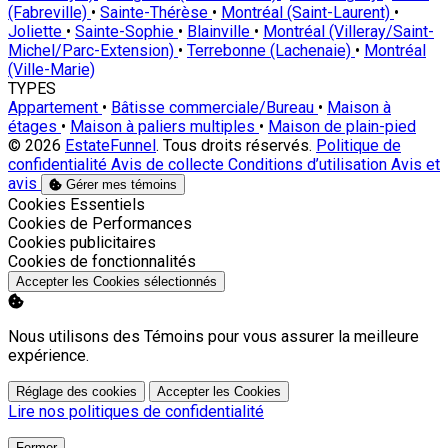
(Fabreville)
•
Sainte-Thérèse
•
Montréal (Saint-Laurent)
•
Joliette
•
Sainte-Sophie
•
Blainville
•
Montréal (Villeray/Saint-
Michel/Parc-Extension)
•
Terrebonne (Lachenaie)
•
Montréal
(Ville-Marie)
TYPES
Appartement
•
Bâtisse commerciale/Bureau
•
Maison à
étages
•
Maison à paliers multiples
•
Maison de plain-pied
© 2026
EstateFunnel
. Tous droits réservés.
Politique de
confidentialité
Avis de collecte
Conditions d’utilisation
Avis et
avis
Gérer mes témoins
Activer
Cookies Essentiels
Activer
Cookies de Performances
Activer
Cookies publicitaires
Activer
Cookies de fonctionnalités
Accepter les Cookies sélectionnés
Nous utilisons des Témoins pour vous assurer la meilleure
expérience.
Réglage des cookies
Accepter les Cookies
Lire nos politiques de confidentialité
Fermer