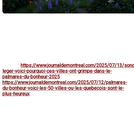
Dans un monde où le bonheur est devenu un indicateur clé de
la qualité de vie, le récent sondage Léger de 2025 a révélé
des résultats fascinants sur les villes du Québec. Ce
classement met en lumière pourquoi certaines régions se
démarquent en termes de satisfaction des citoyens.
Découvrons ensemble les facteurs qui contribuent à cette
joie de vivre.
Sources:
https://www.journaldemontreal.com/2025/07/13/son
leger-voici-pourquoi-ces-villes-ont-grimpe-dans-le-
palmares-du-bonheur-2025
et
https://www.journaldemontreal.com/2025/07/12/palmares-
du-bonheur-voici-les-50-villes-ou-les-quebecois-sont-le-
plus-heureux
La participation citoyenne : un
pilier de bonheur à Blainville
Blainville a connu une montée spectaculaire dans le