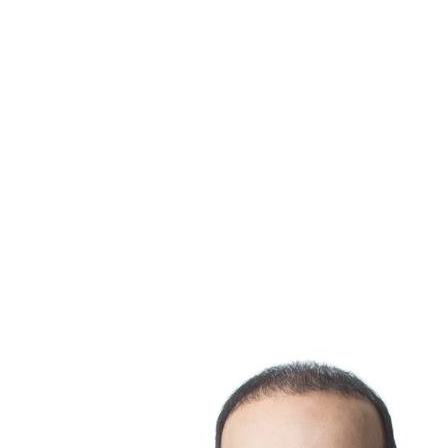
50. Montréal : 69,4%
Conclusion
Le sondage Léger 2025 nous offre un aperçu précieux des
facteurs qui contribuent au bonheur des villes québécoises.
La participation citoyenne, les espaces verts et une
population mature sont des éléments clés de ce succès. Que
vous soyez un investisseur, un résident potentiel ou un
passionné de la qualité de vie, ces villes offrent des
opportunités uniques à explorer.
Pour en savoir plus sur les tendances immobilières et
comment elles affectent le bonheur dans votre région,
contactez votre courtier immobilier.