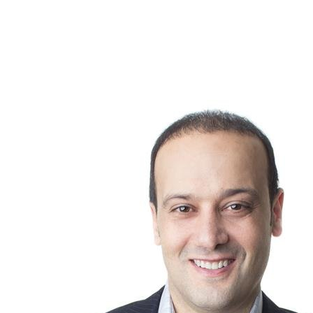
flexibilité financière, vous pourrez décider s'il est préférable
de demander la quittance ou de reporter cette démarche.
N’hésitez pas à consulter votre courtier immobilier, qui
travaille régulièrement avec des professionnels et pourra
vous orienter vers les bonnes ressources pour prendre la
meilleure décision.