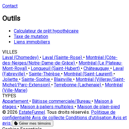
Contact
Outils
Calculateur de prêt hypothécaire
Taxe de mutation
Liens immobiliers
VILLES
Laval (Chomedey)
•
Laval (Sainte-Rose)
•
Montréal (Côte-
des-Neiges/Notre-Dame-de-Grâce)
•
Montréal (Le Plateau-
Mont-Royal)
•
Longueuil (Saint-Hubert)
•
Châteauguay
•
Laval
(Fabreville)
•
Sainte-Thérèse
•
Montréal (Saint-Laurent)
•
Joliette
•
Sainte-Sophie
•
Blainville
•
Montréal (Villeray/Saint-
Michel/Parc-Extension)
•
Terrebonne (Lachenaie)
•
Montréal
(Ville-Marie)
TYPES
Appartement
•
Bâtisse commerciale/Bureau
•
Maison à
étages
•
Maison à paliers multiples
•
Maison de plain-pied
© 2026
EstateFunnel
. Tous droits réservés.
Politique de
confidentialité
Avis de collecte
Conditions d’utilisation
Avis et
avis
Gérer mes témoins
Activer