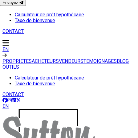
Envoyez
OUTILS
Calculateur de prêt hypothécaire
Taxe de bienvenue
CONTACT
EN
PROPRIETES
ACHETEURS
VENDEURS
TEMOIGNAGES
BLOG
OUTILS
Calculateur de prêt hypothécaire
Taxe de bienvenue
CONTACT
EN