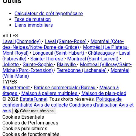
Outils
Calculateur de prêt hypothécaire
Taxe de mutation
Liens immobiliers
VILLES
Laval (Chomedey)
•
Laval (Sainte-Rose)
•
Montréal (Côte-
des-Neiges/Notre-Dame-de-Grâce)
•
Montréal (Le Plateau-
Mont-Royal)
•
Longueuil (Saint-Hubert)
•
Châteauguay
•
Laval
(Fabreville)
•
Sainte-Thérèse
•
Montréal (Saint-Laurent)
•
Joliette
•
Sainte-Sophie
•
Blainville
•
Montréal (Villeray/Saint-
Michel/Parc-Extension)
•
Terrebonne (Lachenaie)
•
Montréal
(Ville-Marie)
TYPES
Appartement
•
Bâtisse commerciale/Bureau
•
Maison à
étages
•
Maison à paliers multiples
•
Maison de plain-pied
© 2026
EstateFunnel
. Tous droits réservés.
Politique de
confidentialité
Avis de collecte
Conditions d’utilisation
Avis et
avis
Gérer mes témoins
Activer
Cookies Essentiels
Activer
Cookies de Performances
Activer
Cookies publicitaires
Activer
Cookies de fonctionnalités