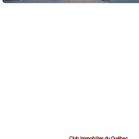
Investir dans l'immobilier est une opportunité intéressante
pour diversifier votre portefeuille et créer de la richesse à
long terme. Que vous soyez novice ou expérimenté, il est
essentiel de bien comprendre le marché et de vous préparer
adéquatement avant de faire un investissement. Dans cet
article, nous vous guiderons à travers les étapes clés pour
investir avec succès dans l'immobilier.
Comprendre le marché
immobilier
Avant de vous lancer dans un investissement immobilier, il
est crucial de maîtriser les fondamentaux du marché. Cela
implique d'analyser les tendances actuelles, les taux d'intérêt,
et les prix moyens des propriétés dans la zone géographique
qui vous intéresse.
Tendances du marché :
gardez-vous informé sur les
tendances locales et nationales. Utilisez des
ressources telles que le
Club Immobilier du Québec