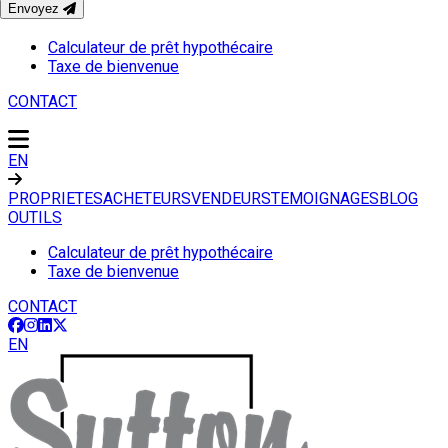
Envoyez
OUTILS
Calculateur de prêt hypothécaire
Taxe de bienvenue
CONTACT
EN
PROPRIETES
ACHETEURS
VENDEURS
TEMOIGNAGES
BLOG
OUTILS
Calculateur de prêt hypothécaire
Taxe de bienvenue
CONTACT
EN