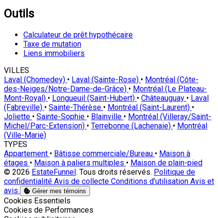
Outils
Calculateur de prêt hypothécaire
Taxe de mutation
Liens immobiliers
VILLES
Laval (Chomedey)
•
Laval (Sainte-Rose)
•
Montréal (Côte-
des-Neiges/Notre-Dame-de-Grâce)
•
Montréal (Le Plateau-
Mont-Royal)
•
Longueuil (Saint-Hubert)
•
Châteauguay
•
Laval
(Fabreville)
•
Sainte-Thérèse
•
Montréal (Saint-Laurent)
•
Joliette
•
Sainte-Sophie
•
Blainville
•
Montréal (Villeray/Saint-
Michel/Parc-Extension)
•
Terrebonne (Lachenaie)
•
Montréal
(Ville-Marie)
TYPES
Appartement
•
Bâtisse commerciale/Bureau
•
Maison à
étages
•
Maison à paliers multiples
•
Maison de plain-pied
© 2026
EstateFunnel
. Tous droits réservés.
Politique de
confidentialité
Avis de collecte
Conditions d’utilisation
Avis et
avis
Gérer mes témoins
Activer
Cookies Essentiels
Activer
Cookies de Performances