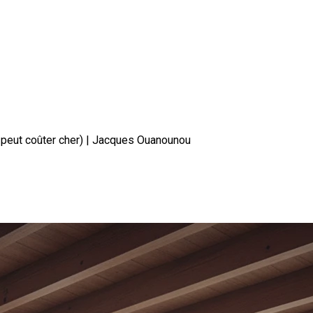
i peut coûter cher) | Jacques Ouanounou
heteurs ignorent (et qui peut coû