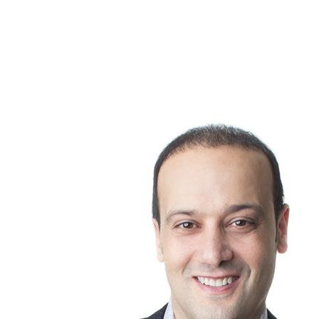
de bienvenue.
Dès les premières étapes, il est possible d’estimer ces frais pou
s'assurer que votre plan financier est aussi solide que réalist
Vous avez des questions sur les frais liés à l’achat d’une propr
Un accompagnement professionnel peut faire toute la différence 