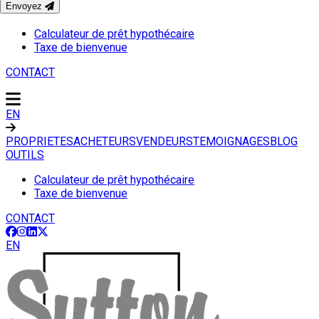
Envoyez
OUTILS
Calculateur de prêt hypothécaire
Taxe de bienvenue
CONTACT
EN
PROPRIETES
ACHETEURS
VENDEURS
TEMOIGNAGES
BLOG
OUTILS
Calculateur de prêt hypothécaire
Taxe de bienvenue
CONTACT
EN