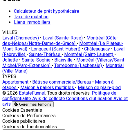
Calculateur de prêt hypothécaire
Taxe de mutation
Liens immobiliers
VILLES
Laval (Chomedey)
•
Laval (Sainte-Rose)
•
Montréal (Côte-
des-Neiges/Notre-Dame-de-Grâce)
•
Montréal (Le Plateau-
Mont-Royal)
•
Longueuil (Saint-Hubert)
•
Châteauguay
•
Laval
(Fabreville)
•
Sainte-Thérèse
•
Montréal (Saint-Laurent)
•
Joliette
•
Sainte-Sophie
•
Blainville
•
Montréal (Villeray/Saint-
Michel/Parc-Extension)
•
Terrebonne (Lachenaie)
•
Montréal
(Ville-Marie)
TYPES
Appartement
•
Bâtisse commerciale/Bureau
•
Maison à
étages
•
Maison à paliers multiples
•
Maison de plain-pied
© 2026
EstateFunnel
. Tous droits réservés.
Politique de
confidentialité
Avis de collecte
Conditions d’utilisation
Avis et
avis
Gérer mes témoins
Activer
Cookies Essentiels
Activer
Cookies de Performances
Activer
Cookies publicitaires
Activer
Cookies de fonctionnalités