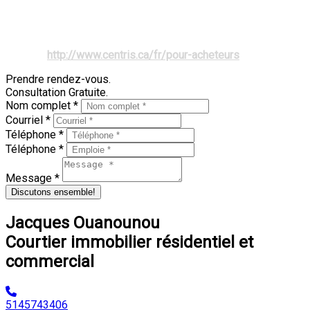
vous profiteront directement. De plus, personne ne pourra
vous obliger à quitter votre logement, ni même entrer chez
vous, pour fins d'inspection ou d'entretien.
Source :
http://www.centris.ca/fr/pour-acheteurs
Prendre rendez-vous.
Consultation Gratuite.
Nom complet *
Courriel *
Téléphone *
Téléphone *
Message *
Discutons ensemble!
Jacques Ouanounou
Courtier immobilier résidentiel et
commercial
5145743406