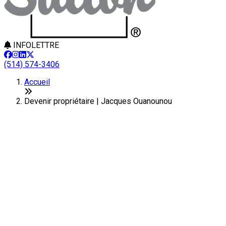
INFOLETTRE
(514) 574-3406
Accueil
Devenir propriétaire | Jacques Ouanounou
Devenir propriétaire: une
excellente décision!
Vous songez à devenir propriétaire? Sachez qu'en plus de
vous faire profiter de nombreux avantages financiers, l'achat
d'une maison peut améliorer votre qualité de vie. Sans
compter que devenir propriétaire procure une grande liberté,
un fort sentiment de fierté et une tranquillité d'esprit. Un gain
inestimable!