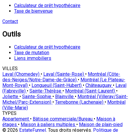
Calculateur de prêt hypothécaire
Taxe de bienvenue
Contact
Outils
Calculateur de prêt hypothécaire
Taxe de mutation
Liens immobiliers
VILLES
Laval (Chomedey)
•
Laval (Sainte-Rose)
•
Montréal (Côte-
des-Neiges/Notre-Dame-de-Grâce)
•
Montréal (Le Plateau-
Mont-Royal)
•
Longueuil (Saint-Hubert)
•
Châteauguay
•
Laval
(Fabreville)
•
Sainte-Thérèse
•
Montréal (Saint-Laurent)
•
Joliette
•
Sainte-Sophie
•
Blainville
•
Montréal (Villeray/Saint-
Michel/Parc-Extension)
•
Terrebonne (Lachenaie)
•
Montréal
(Ville-Marie)
TYPES
Appartement
•
Bâtisse commerciale/Bureau
•
Maison à
étages
•
Maison à paliers multiples
•
Maison de plain-pied
© 2026
EstateFunnel
. Tous droits réservés.
Politique de