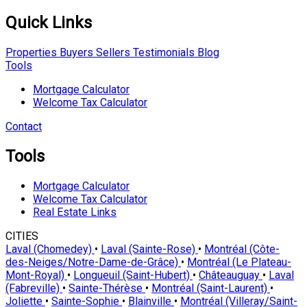
Quick Links
Properties
Buyers
Sellers
Testimonials
Blog
Tools
Mortgage Calculator
Welcome Tax Calculator
Contact
Tools
Mortgage Calculator
Welcome Tax Calculator
Real Estate Links
CITIES
Laval (Chomedey)
•
Laval (Sainte-Rose)
•
Montréal (Côte-
des-Neiges/Notre-Dame-de-Grâce)
•
Montréal (Le Plateau-
Mont-Royal)
•
Longueuil (Saint-Hubert)
•
Châteauguay
•
Laval
(Fabreville)
•
Sainte-Thérèse
•
Montréal (Saint-Laurent)
•
Joliette
•
Sainte-Sophie
•
Blainville
•
Montréal (Villeray/Saint-