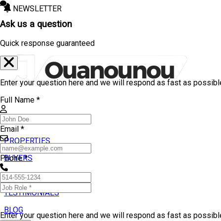
NEWSLETTER
Ask us a question
Quick response guaranteed
Enter your question here and we will respond as fast as possibl
Full Name *
Email *
PROPERTIES
BUYERS
Phone *
SELLERS
TESTIMONIALS
BLOG
Enter your question here and we will respond as fast as possib