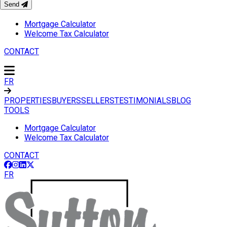
Send
TOOLS
Mortgage Calculator
Welcome Tax Calculator
CONTACT
FR
PROPERTIES
BUYERS
SELLERS
TESTIMONIALS
BLOG
TOOLS
Mortgage Calculator
Welcome Tax Calculator
CONTACT
FR