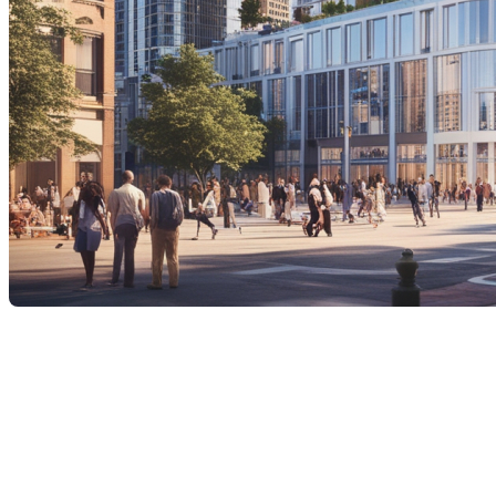
Dans le monde de l'immobilier moderne, les termes évoluent
constamment pour s'adapter aux nouvelles tendances et
besoins des habitants urbains. L'une de ces expressions qui
gagne en popularité est celle de "
communauté verticale
".
Mais qu'est-ce que cela signifie réellement et pourquoi ce
type d'immeuble attire-t-il tant d'attention ? Découvrons-le
ensemble.